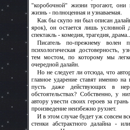
"коробочной" жизни трогают, они 
жизнь - полноценная и узнаваемая.
Как бы скупо ни был описан далайн
ярок), он остается лишь условной 
спектакль - комедия, трагедия, драма..
Писатель по-прежнему волен п
психологическая достоверность, уз
тем мостом, по которому мы легко
очередной далайн.
Но не следует ли отсюда, что авто
главное ударение ставят именно на
пусть даже действующих в нере
обстоятельствах? Собственно, у ни
автору увести своих героев за гран
произведение неизбежно рухнет.
И в этом случае будет уж совсем в
стенки абстрактного далайна - ил