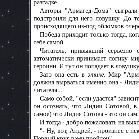
разгадке.
Авторы "Армагед-Дома" сыграли 
подстроили для него ловушку. До т
происходящего из-под обломков очер
Победа приходит только тогда, ког
себе самой.
Читатель, привыкший серьезно 
автоматически принимает логику ми
героини. И тут он попадает в ловушку
Зато она есть в
этике.
Мир "Армаг
должна вырваться именно она - Лидия
читателя...
Само собой, "если удастся" зависит
он осознать, что Лидии Сотовой, в
самое) что Лидия Сотова - это он сам.
И тогда - добро пожаловать на выхо
"- Ну, вот, Андрей, - произнес с 
Первый круг вами пройден"...