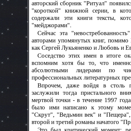
авторский сборник "Ритуал" появилс
"короткой" книжной серии, в кот
содержали эти книги тексты, ко
"мейджорами".
Сейчас эта "невостребованность
авторами упомянутых книг, помимо 
как Сергей Лукьяненко и Любовь и Е
Соседство этих имен в итоге ок
вспомним хотя бы то, что именн
абсолютными лидерами по чи
профессиональных литературных пре
Впрочем, даже войдя в столь 
заслужили тогда пристального вни
мертвой точки - в течение 1997 года
было ими написано к этому момен
"Скрут", "Ведьмин век" и "Пещера"
второй и третий романы начатого "П
Это был критический момент: ре