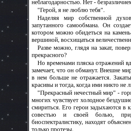
неблагодарностью. Нет - безразличием
"Герой, я не люблю тебя".
Наделяя мир собственной духо
запутанного самообмана. Он созда
котором можно обидеться на камень
вершиной, восхищаться величественн
Разве можно, глядя на закат, пове
прекрасного?
Но временами пляска отражений вд
замечает, что он обманут. Внешне мир
в нем больше не отражается. Закат
красивы и тогда, когда ими никто не
"Прекрасный нечестный мир" - гор
многих чувствует холодное бездушие
смириться. Его герои задыхаются в к
совестью и своей болью, при
биоспектралистику, находят объясне
только протезы.