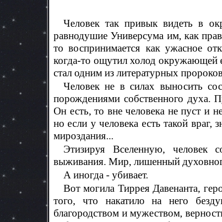
Человек так привык видеть в ок
равнодушие Универсума им, как правил
то воспринимается как ужасное от
когда-то ощутил холод окружающей ег
стал одним из литературных пророков
Человек не в силах выносить сос
порождениями собственного духа. П
Он есть, то вне человека не пуст и н
но если у человека есть такой враг, 
мироздания...
Этизируя Вселенную, человек с
выживания. Мир, лишенный духовного
А иногда - убивает.
Вот могила Тиррея Давенанта, гер
того, что накатило на него безд
благородством и мужеством, верност