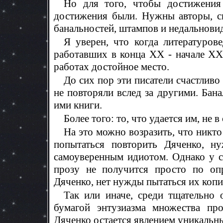
Но для того, чтобы достижения
достижения были. Нужны авторы, с
банальностей, штампов и недальнови
Я уверен, что когда литературов
работавших в конца XX - начале XX
работах достойное место.
До сих пор эти писатели счастливо
не повторяли вслед за другими. Бана
ими книги.
Более того: то, что удается им, не 
На это можно возразить, что никто 
попытаться повторить Дяченко, н
самоуверенным идиотом. Однако у с
прозу не получится просто по опр
Дяченко, нет нужды пытаться их копир
Так или иначе, среди тщательно
бумагой энтузиазма множества пр
Дяченко остается явлением уникаль