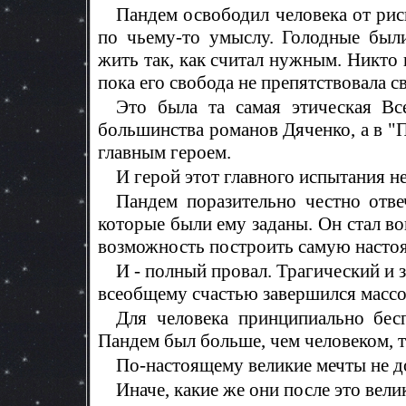
Пандем освободил человека от рис
по чьему-то умыслу. Голодные был
жить так, как считал нужным. Никто н
пока его свобода не препятствовала с
Это была та самая этическая Вс
большинства романов Дяченко, а в "
главным героем.
И герой этот главного испытания н
Пандем поразительно честно отв
которые были ему заданы. Он стал в
возможность построить самую наст
И - полный провал. Трагический и 
всеобщему счастью завершился масс
Для человека принципиально бес
Пандем был больше, чем человеком, то
По-настоящему великие мечты не д
Иначе, какие же они после это велик