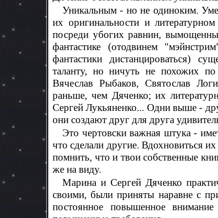
Уникальным - но не одиноким. Уме
их оригинальности и литературном
посреди убогих равнин, вымощенны
фантастике (отодвинем "мэйнстри
фантастики дистанцироваться) сущ
таланту, но ничуть не похожих по
Вячеслав Рыбаков, Святослав Логи
раньше, чем Дяченко; их литератур
Сергей Лукьяненко... Одни выше - дру
они создают друг для друга удивите
Это чертовски важная штука - име
что сделали другие. Вдохновиться их
помнить, что и твои собственные книг
же на виду.
Марина и Сергей Дяченко практич
своими, были приняты наравне с пр
постоянное повышенное внимание 