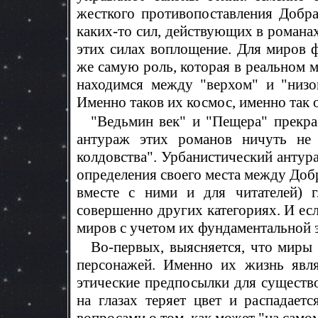
жесткого противопоставления Добра
каких-то сил, действующих в романах
этих силах воплощение. Для миров 
же самую роль, которая в реальном м
находимся между "верхом" и "низо
Именно таков их космос, именно так 
"Ведьмин век" и "Пещера" прекра
антураж этих романов ничуть не 
колдовства". Урбанистический антур
определения своего места между Добр
вместе с ними и для читателей) 
совершенно других категориях. И ес
миров с учетом их фундаментальной 
Во-первых, выясняется, что миры
персонажей. Именно их жизнь явля
этические предпосылки для существо
на глазах теряет цвет и распадает