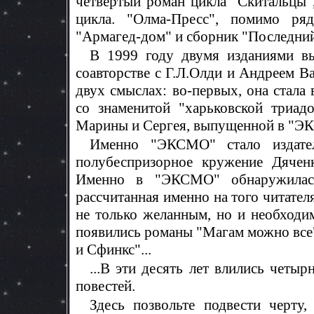
четвертый роман цикла "Скитальцы"
цикла. "Олма-Пресс", помимо ряд
"Армагед-дом" и сборник "Последний
В 1999 году двумя изданиями в
соавторстве с Г.Л.Олди и Андреем В
двух смыслах: во-первых, она стала
со знаменитой "харьковской триад
Марины и Сергея, выпущенной в "Э
Именно "ЭКСМО" стало издател
полубеспризорное кружение Дяченк
Именно в "ЭКСМО" обнаружилась
рассчитанная именно на того читател
не только желанным, но и необходи
появились романы "Магам можно все"
и Сфинкс"...
...В эти десять лет влились четыр
повестей.
Здесь позвольте подвести черту