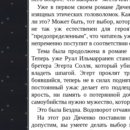
Уже в первом своем романе Дячен
изящных этических головоломок. Каже
ли это? Может быть, тот выбор, кото
не так уж естественен для геро
"предопределенным", что читатель уже
непременно поступит в соответствии с
Тема была продолжена в романе
Теперь уже Руал Ильмарранен стано
бретера Эгерта Солля, который уб
владеть шпагой. Эгерт проклят т
боявшийся, теперь не в силах подня
постоянный ужас делает его подлец
ярость, ни память о потерянной до
самоубийства нужно мужество, которо
Это была Бездна. Водоворот отчая
На этот раз Дяченко поставили 
допустим, вы умеете делать выбор