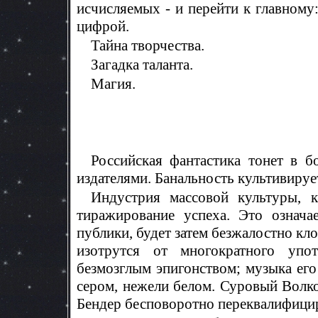
исчисляемых - и перейти к главному
цифрой.
Тайна творчества.
Загадка таланта.
Магия.
Российская фантастика тонет в б
издателями. Банальность культивируе
Индустрия массовой культуры, к
тиражирование успеха. Это означа
публики, будет затем безжалостно кл
изотрутся от многократного упо
безмозглым эпигонством; музыка его
сером, нежели белом. Суровый Волко
Бендер бесповоротно переквалифицир