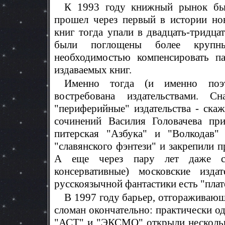
К 1993 году книжный рынок был
прошел через первый в истории но
книг тогда упали в двадцать-тридца
были поглощены более крупны
необходимостью компенсировать па
издаваемых книг.
Именно тогда (и именно поэто
востребована издательствами. С
"периферийные" издательства - ска
сочинений Василия Головачева пр
питерская "Азбука" и "Волкодав
"славянского фэнтези" и закрепили п
А еще через пару лет даже са
консервативные) московские изд
русскоязычной фантастики есть "плат
В 1997 году барьер, отгораживающ
сломан окончательно: практически 
"АСТ" и "ЭКСМО" открыли нескольк