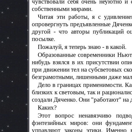
чувствовали себя очень неуютно и
собственными мирами.
Читая эти работы, я с удивление
опровергнуть предъявленные Дяченко
другой - что авторы публикаций о
посылке.
Пожалуй, я теперь знаю - в какой.
Образованные современники Ньют
нибудь взялся в их присутствии оп
при движении тел на субсветовых с
безграмотными, лишенными даже мал
Дело в границах применимости. Ка
близких к световым, так и рационали
создали Дяченко. Они "работают" на 
Каких?
Этот вопрос ненавязчиво подв
фэнтезийных миров: они фундамен
управляют законы этики. Именно 