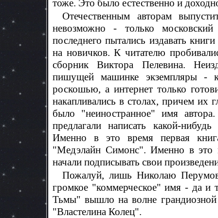
тоже. Это было естественно и доходн
Отечественным авторам выпусти
невозможно - только московский "
последнего пытались издавать книги
на новичков. К читателю пробивали
сборник Виктора Пелевина. Неизд
пишущей машинке экземпляры - к
роскошью, а интернет только готов
накапливались в столах, причем их г
было "неиностранное" имя автора
предлагали написать какой-нибудь
Именно в это время первая кни
"Медэлайн Симонс". Именно в это
начали подписывать свои произведени
Пожалуй, лишь Николаю Перумову
громкое "коммерческое" имя - да и 
Тьмы" вышло на волне грандиозной
"Властелина Колец".