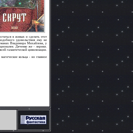
статься в живых и сделать этот
подобного удовольствия ему не
романах Владимира Михайлова, у
ионален. Дяченко же - лирики.
сей галактической цивилизации.
 магические кольца - но главное