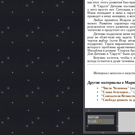
как итог этого развития был пр
В "Скруте" Дяченко постави
у него просто нет. Ситуация, в
Илаза попадают в лапы к скру
приведет к нему женщину, к кото
Любое принятое Игаром ре
может. Развитие характера г
результатом этого развития до
читателю и предстоит его судит
Дяченко подкупили меня тем
разу не облегчили ему задачу.
чертов выбор (хотя Игар неск
подарили). Такую выраженную э
которого проблема нравственн
Михайлов в романе "Сторож бра
Для Дяченко в "Скруте" было до
Безумно хочется, чтобы у н
всегда остается в душе человека
Материал написан в август
Другие материалы о Марин
"Число Человека"
(по
"Слава безумцам..."
(
"Соискатели Вечност
"Свобода решать за 