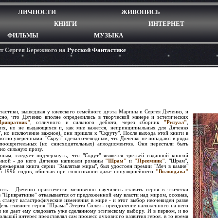
ЛИЧНОСТИ
ЖИВОПИСЬ
КНИГИ
ИНТЕРНЕТ
ФИЛЬМЫ
МУЗЫКА
йт Сергея Бережного на
Русской Фантастике
нтастики, вышедшая у киевского семейного дуэта Марины и Сергея Дяченко, и
сно, что Дяченко вполне определились в творческой манере и эстетических
ривратник"
, отличного и сильного дебюта, через сборник
"Ритуал"
,
их, но не выдающихся и, как мне кажется, непринципиальных для Дяченко
", но исключение важное), они пришли к "Скруту". После выхода этой книги в
ютно уверенными. "Скрут" сделал очевидным, что Дяченко не попадают в ряды
поощрительных (но снисходительных) аплодисментов. Они перестали быть
но сильную прозу.
чным, следует подчеркнуть, что "Скрут" является третьей изданной книгой
анной - до него Дяченко написали романы
"Шрам"
и
"Преемник"
. "Шрам",
ремьерная книга серии "Заклятые миры", был удостоен премии "Меч в камне"
5-1996 годов, обогнав при голосовании даже популярнейшего
"Волкодава"
тить - Дяченко практически мгновенно научились ставить героя в этически
 "Привратнике" отказывается от предложенной ему власти над миром, осознав,
ь станут катастрофические изменения в мире - и этот выбор неочевиден разве
Цель главного героя "Шрама" Эгерта Солля - преодоление наложенного на него
 и не дает ему следовать уже сделанному этическому выбору. И в первом, и во
ольший интерес представлял сам процесс духовного развития героя, в то время