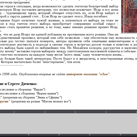
актически предрешен.
ли героя в ситуацию, когда возможности сделать этически безупречный выбор
 которую Игар поставлен авторами, это полностью исключает: Игар и его жена
ту - чудовищному пауку, который обещает отпустить их, если Игар найдет и
рой у скрута давний счет... Если Игар не сделает этого, Илаза погибнет.
шение будет оплачено чужой жизнью, и уклониться от выбора он тоже не
ероя в под гнетом этого выбора приобретает совершенно особый смысл -
лжно стать принятие решения, и по тому, какое именно решение примет Игар,
ь.
, что не дали Игару ни единой поблажки на протяжении всего романа. Они ни
 Единственный произвол, который они себе позволили - они обеспечили ему возможность о
олько раз честно пытался помереть, авторы проявили себя опытными вивисекторами и 
тическую жесткость в подходе к своему герою я встречал доселе только в повестях и 
ого выбора была одной из любимейших тем. Hо Михайлов холоден, рассудочен и малоэмоц
ту моему" заставлял героев выбирать между уничтожением населенной планеты и гибелью в
статочно положить на каждую чашу весов "всего лишь" одну человеческую жизнь...
ас больше было такой литературы. Пусть будут и и звездолеты, и неисчерпаемые атомы, и
. Которая значительно более "неисчерпаема", чем атом.
е 1998 года. Опубликован впервые на сайте
интернет-магазина "оЗон"
.
е и Сергее Дяченко:
слесловие к сборнику "Варан")
послесловие к сборнику "Корни камня")
и"
(рецензия на сборник "Эмма и Сфинкс")
других"
(рецензия на роман "Магам можно все")