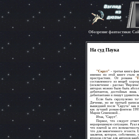
Обозрение фантастики: Cа
На суд Паука
"Скрут"
- третья книга фа
именно по этой книге стало я
пристрастиях. От романа
"П
составленного из вещей хорош
(исключение - рассказ "Вирлена
авторах можно было быть абсол
дебютантов, достойных лишь 
дебютантами и пишут удивитель
Если быть скрупулезно то
Дяченко, но не третьей напис
вышедший после "Скрута" как п
как лучший роман-фэнтези 199
Марии Семеновой...
Итак, "Скрут".
Первое, что следует отме
неразрешимую ситуацию. Руал в
что платой за его всевластност
что для законченного эгоиста. 
заклятия, которое, собственно,
втором случае для авторов наиб